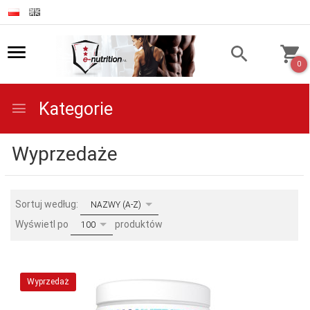
0
Kategorie
Wyprzedaże
sort
Sortuj według:
NAZWY (A-Z)
pop
Wyświetl po
produktów
100
Wyprzedaż