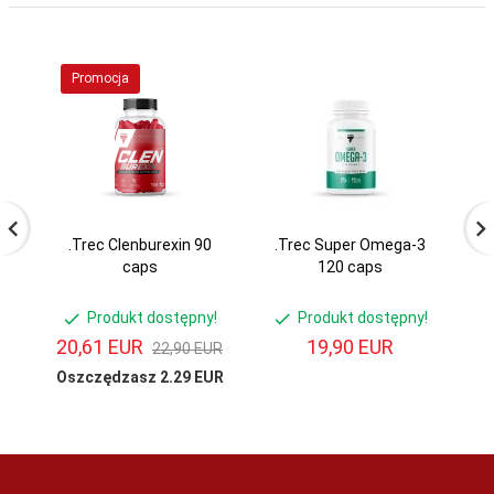
Promocja
.Trec Clenburexin 90
.Trec Super Omega-3
caps
120 caps
C
Produkt dostępny!
Produkt dostępny!
20,
61
EUR
19,
90
EUR
6
22,90 EUR
Oszczędzasz 2.29 EUR
Os