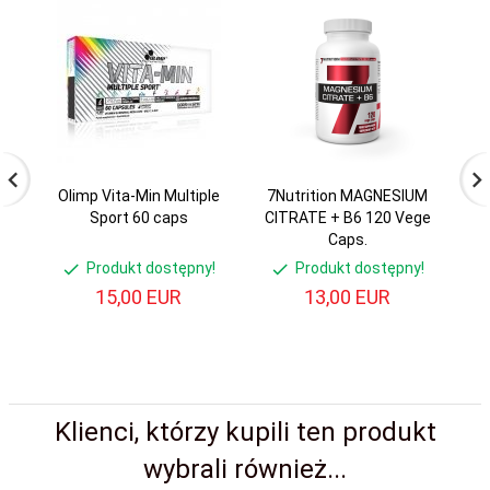
Olimp Vita-Min Multiple
7Nutrition MAGNESIUM
.
Sport 60 caps
CITRATE + B6 120 Vege
D
Caps.
Produkt dostępny!
Produkt dostępny!
15,
00
EUR
13,
00
EUR
1
Os
Klienci, którzy kupili ten produkt
wybrali również...