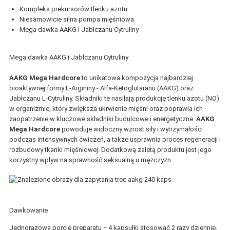
Kompleks prekursorów tlenku azotu
Niesamowicie silna pompa mięśniowa
Mega dawka AAKG i Jabłczanu Cytruliny
Mega dawka AAKG i Jabłczanu Cytruliny
AAKG Mega Hardcore
to unikatowa kompozycja najbardziej
bioaktywnej formy L-Argininy - Alfa-Ketoglutaranu (AAKG) oraz
Jabłczanu L-Cytruliny. Składniki te nasilają produkcję tlenku azotu (NO)
w organizmie, który zwiększa ukrwienie mięśni oraz poprawia ich
zaopatrzenie w kluczowe składniki budulcowe i energetyczne.
AAKG
Mega Hardcore
powoduje widoczny wzrost siły i wytrzymałości
podczas intensywnych ćwiczeń, a także usprawnia proces regeneracji i
rozbudowy tkanki mięśniowej. Dodatkową zaletą produktu jest jego
korzystny wpływ na sprawność seksualną u mężczyzn.
Dawkowanie
Jednorazową porcję preparatu ‒ 4 kapsułki stosować 2 razy dziennie.