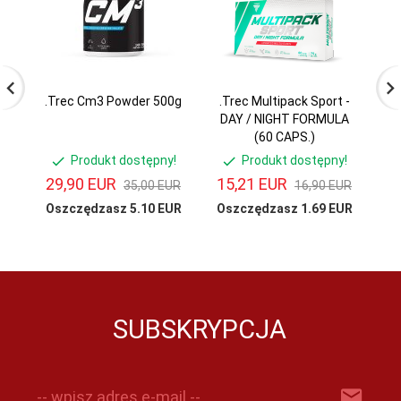
.Trec Cm3 Powder 500g
.Trec Multipack Sport -
DAY / NIGHT FORMULA
(60 CAPS.)
Produkt dostępny!
Produkt dostępny!
29,
90
EUR
15,
21
EUR
35,00 EUR
16,90 EUR
Oszczędzasz 5.10 EUR
Oszczędzasz 1.69 EUR
SUBSKRYPCJA
-- wpisz adres e-mail --