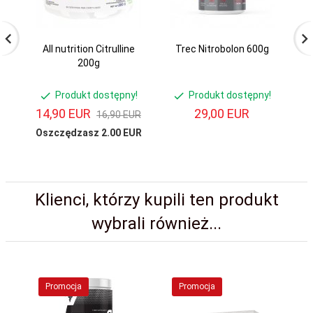
All nutrition Citrulline
Trec Nitrobolon 600g
5%
200g
Produkt dostępny!
Produkt dostępny!
14,
90
EUR
29,
00
EUR
16,90 EUR
Oszczędzasz 2.00 EUR
Klienci, którzy kupili ten produkt
wybrali również...
Promocja
Promocja