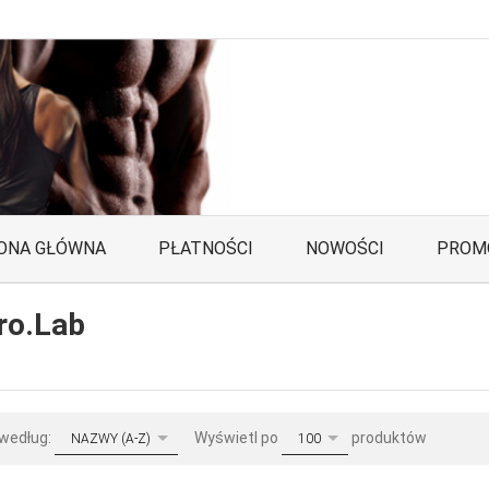
ONA GŁÓWNA
PŁATNOŚCI
NOWOŚCI
PROM
ro.Lab
sort
pop
 według:
Wyświetl po
produktów
NAZWY (A-Z)
100