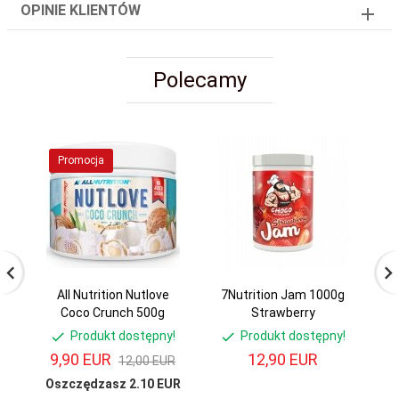
OPINIE KLIENTÓW
Polecamy
Promocja
All Nutrition Nutlove
7Nutrition Jam 1000g
7N
Coco Crunch 500g
Strawberry
Produkt dostępny!
Produkt dostępny!
9,
90
EUR
12,
90
EUR
12,00 EUR
Oszczędzasz 2.10 EUR